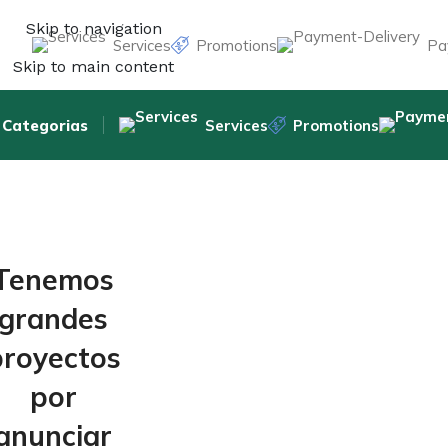
Skip to navigation
Services
Promotions
Pa
Skip to main content
Categorias
Services
Promotions
Tenemos
grandes
proyectos
por
anunciar