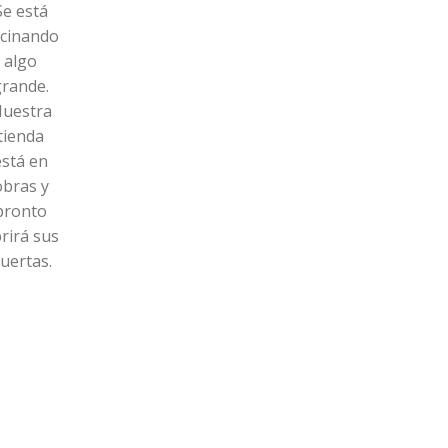
Se está
cinando
algo
grande.
uestra
tienda
está en
obras y
pronto
rirá sus
uertas.