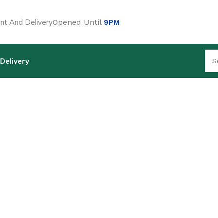
t And Delivery
Opened Until
9PM
Delivery