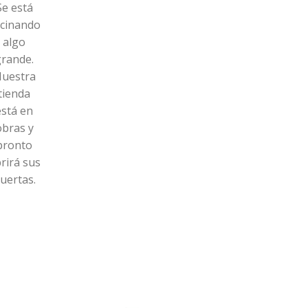
Se está
cinando
algo
grande.
uestra
tienda
está en
obras y
pronto
rirá sus
uertas.