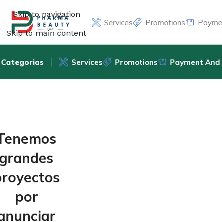
Skip to navigation
Services
Promotions
Paymen
Skip to main content
Categorias
Services
Promotions
Payment And 
Tenemos
grandes
proyectos
por
anunciar