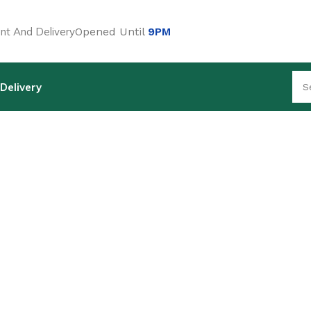
t And Delivery
Opened Until
9PM
Delivery