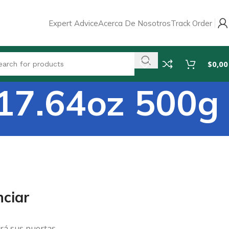
Expert Advice
Acerca De Nosotros
Track Order
$
0,00
7.64oz 500g
ciar
rá sus puertas.