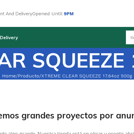
t And Delivery
Opened Until
9PM
Delivery
AR SQUEEZE 1
Home
Producto
XTREME CLEAR SQUEEZE 17.64oz 500g
emos grandes proyectos por anun
ndo algo grande. Nuestra tienda está en obras y pronto abri