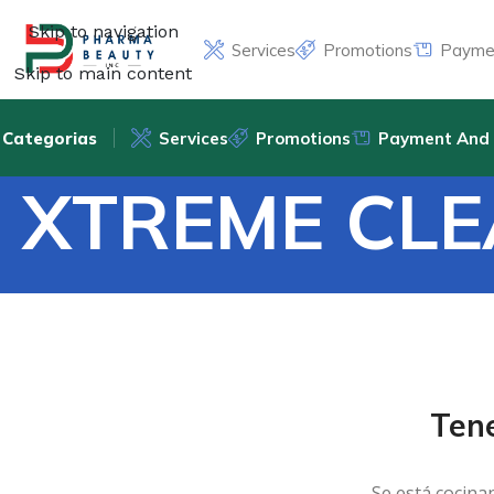
Skip to navigation
Services
Promotions
Paymen
Skip to main content
Categorias
Services
Promotions
Payment And 
XTREME CLE
Ten
Se está cocina