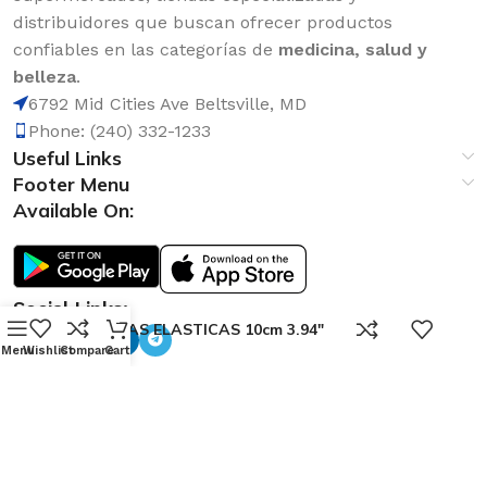
distribuidores que buscan ofrecer productos
confiables en las categorías de
medicina, salud y
belleza
.
6792 Mid Cities Ave Beltsville, MD
Phone: (240) 332-1233
Useful Links
Footer Menu
Available On:
Social Links:
0
VENDAS ELASTICAS 10cm 3.94″
Menu
Wishlist
Compare
Cart