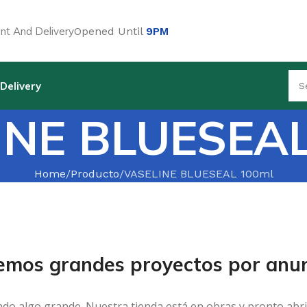
t And Delivery
Opened Until
9PM
Delivery
INE BLUESEAL
Home
Producto
VASELINE BLUESEAL 100ml
emos grandes proyectos por anun
ndo algo grande. Nuestra tienda está en obras y pronto abri