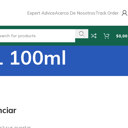
Expert Advice
Acerca De Nosotros
Track Order
$
0,00
 100ml
ciar
rá sus puertas.