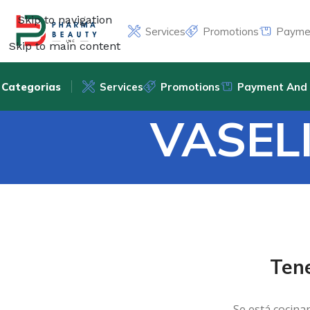
Skip to navigation
Services
Promotions
Paymen
Skip to main content
Categorias
Services
Promotions
Payment And 
VASEL
Ten
Se está cocina