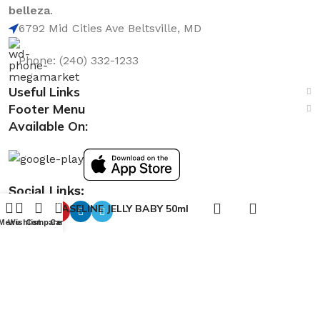
belleza
.
6792 Mid Cities Ave Beltsville, MD
Phone: (240) 332-1233
Useful Links
Footer Menu
Available On:
Social Links:
0
VASELINE JELLY BABY 50ml
Menu
Wishlist
Compare
Cart