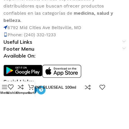
distribuidores que buscan ofrecer productos
confiables en las categorías de
medicina, salud y
belleza
.
6792 Mid Cities Ave Beltsville, MD
Phone: (240) 332-1233
Useful Links
Footer Menu
Available On:
Social Links:
0
VASELINE BLUESEAL 100ml
Menu
Wishlist
Compare
Cart