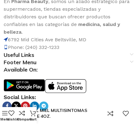
En
Pharma Beauty
, somos un aliado estratégico para
supermercados, tiendas especializadas y
distribuidores que buscan ofrecer productos
confiables en las categorías de
medicina, salud y
belleza
.
6792 Mid Cities Ave Beltsville, MD
Phone: (240) 332-1233
Useful Links
Footer Menu
Available On:
Social Links:
TUKOL MIEL MULTISINTOMAS
0
NOCHE 4OZ.
Menu
Wishlist
Compare
Cart