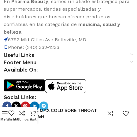
En
Pharma Beauty
, somos un aliado estratégico para
supermercados, tiendas especializadas y
distribuidores que buscan ofrecer productos
confiables en las categorías de
medicina, salud y
belleza
.
6792 Mid Cities Ave Beltsville, MD
Phone: (240) 332-1233
Useful Links
Footer Menu
Available On:
Social Links:
TUKOL MAX COLD SORE THROAT
0
& COUGH
Menu
Wishlist
Compare
Cart