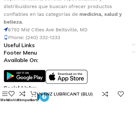
distribuidores que buscan ofrecer productos
confiables en las categorías de
medicina, salud y
belleza
.
6792 Mid Cities Ave Beltsville, MD
Phone: (240) 332-1233
Useful Links
Footer Menu
Available On:
Social Links:
0
TROJAN ENZ LUBRICANT (BLU)
Menu
Wishlist
Compare
Cart