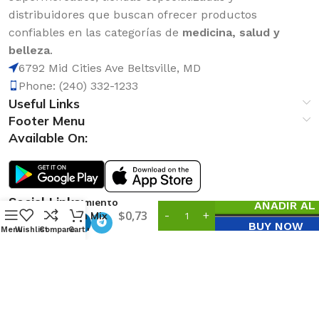
distribuidores que buscan ofrecer productos
confiables en las categorías de
medicina, salud y
belleza
.
6792 Mid Cities Ave Beltsville, MD
Phone: (240) 332-1233
Useful Links
Footer Menu
Available On:
Social Links:
Tratamiento
AÑADIR AL
0
$
0,73
Silicon Mix
BUY NOW
Bambu
Menu
Wishlist
Compare
Cart