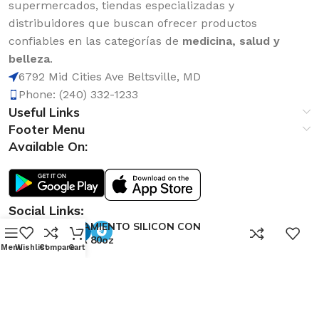
supermercados, tiendas especializadas y
distribuidores que buscan ofrecer productos
confiables en las categorías de
medicina, salud y
belleza
.
6792 Mid Cities Ave Beltsville, MD
Phone: (240) 332-1233
Useful Links
Footer Menu
Available On:
Social Links:
TRATAMIENTO SILICON CON
0
PERLA 80oz
Menu
Wishlist
Compare
Cart