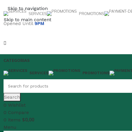
Skip to navigation
SERVICES
PROMOTIONS
Skip to main content
Opened Until
9PM
CATEGORIAS
SERVICES
PROMOTIONS
Search
0
Wishlist
0
Compare
$
0,00
0
items
Menu