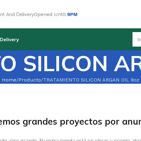
t And Delivery
Opened Until
9PM
Delivery
O SILICON AR
Home
Producto
TRATAMIENTO SILICON ARGAN OIL 8oz
emos grandes proyectos por anun
ndo algo grande. Nuestra tienda está en obras y pronto abri