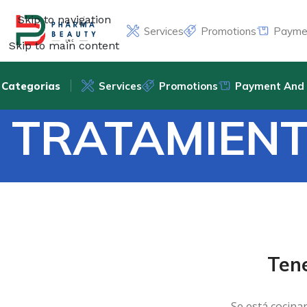
Skip to navigation
Services
Promotions
Paymen
Skip to main content
Categorias
Services
Promotions
Payment And 
TRATAMIENT
Ten
Se está cocina