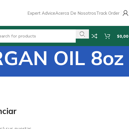
Expert Advice
Acerca De Nosotros
Track Order
$
0,00
GAN OIL 8oz
ciar
rá sus puertas.