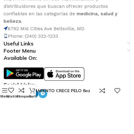
distribuidores que buscan ofrecer productos
confiables en las categorías de
medicina, salud y
belleza
.
6792 Mid Cities Ave Beltsville, MD
Phone: (240) 332-1233
Useful Links
Footer Menu
Available On:
Social Links:
0
TRATAMIENTO CRECE PELO 8oz
Menu
Wishlist
Compare
Cart