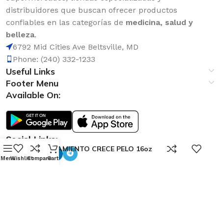
distribuidores que buscan ofrecer productos
confiables en las categorías de
medicina, salud y
belleza
.
6792 Mid Cities Ave Beltsville, MD
Phone: (240) 332-1233
Useful Links
Footer Menu
Available On:
Social Links:
0
TRATAMIENTO CRECE PELO 16oz
Menu
Wishlist
Compare
Cart