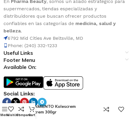
En
Pharma Beauty
, somos un aliado estratégico para
supermercados, tiendas especializadas y
distribuidores que buscan ofrecer productos
confiables en las categorías de
medicina, salud y
belleza
.
6792 Mid Cities Ave Beltsville, MD
Phone: (240) 332-1233
Useful Links
Footer Menu
Available On:
Social Links:
TRATAMIENTO Kolescrem
0
Hidrocrem 300gr
Menu
Wishlist
Compare
Cart