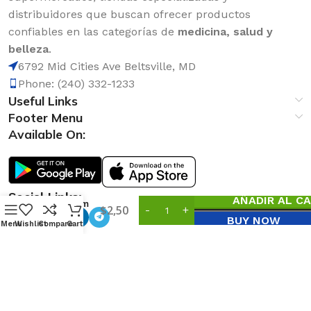
distribuidores que buscan ofrecer productos
confiables en las categorías de
medicina, salud y
belleza
.
6792 Mid Cities Ave Beltsville, MD
Phone: (240) 332-1233
Useful Links
Footer Menu
Available On:
Té
Social Links:
AÑADIR AL C
Piñalim
0
$
2,50
Plus
BUY NOW
Menu
Wishlist
Compare
Cart
GN+VIDA