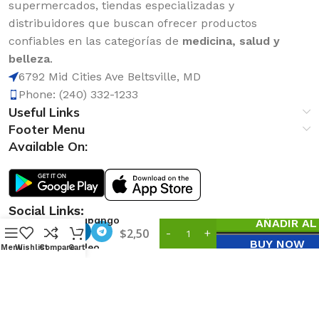
supermercados, tiendas especializadas y
distribuidores que buscan ofrecer productos
confiables en las categorías de
medicina, salud y
belleza
.
6792 Mid Cities Ave Beltsville, MD
Phone: (240) 332-1233
Useful Links
Footer Menu
Available On:
Té de
Social Links:
Nutriabango
AÑADIR AL
0
$
2,50
con
BUY NOW
Propóleo
Menu
Wishlist
Compare
Cart
GN+V