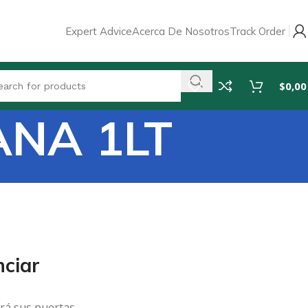
Expert Advice
Acerca De Nosotros
Track Order
$
0,00
NA 1LT
ciar
rá sus puertas.