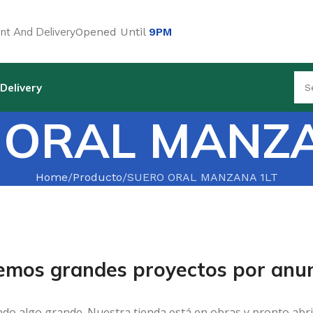
t And Delivery
Opened Until
9PM
Delivery
 ORAL MANZA
Home
Producto
SUERO ORAL MANZANA 1LT
emos grandes proyectos por anun
ndo algo grande. Nuestra tienda está en obras y pronto abri