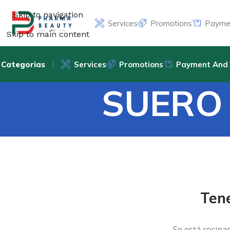
Skip to navigation
Services
Promotions
Paymen
Skip to main content
Categorias
Services
Promotions
Payment And 
SUERO
Ten
Se está cocina