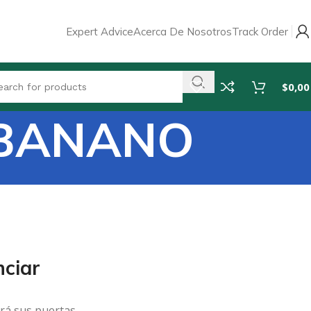
Expert Advice
Acerca De Nosotros
Track Order
$
0,00
 BANANO
ciar
rá sus puertas.