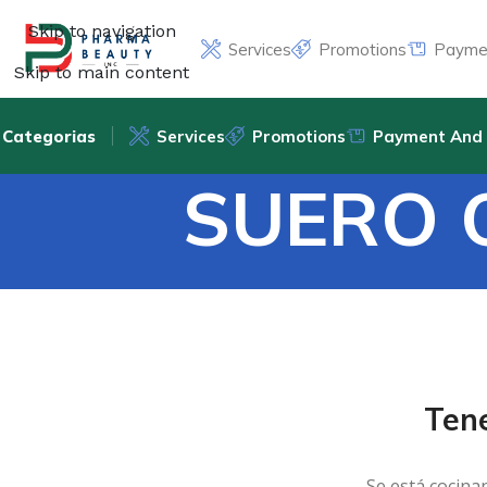
Skip to navigation
Services
Promotions
Paymen
Skip to main content
Categorias
Services
Promotions
Payment And 
SUERO 
Ten
Se está cocina