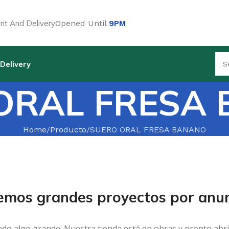
t And Delivery
Opened Until
9PM
Delivery
ORAL FRESA
Home
Producto
SUERO ORAL FRESA BANANO
emos grandes proyectos por anun
ndo algo grande. Nuestra tienda está en obras y pronto abri