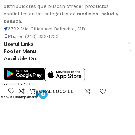
distribuidores que buscan ofrecer productos
confiables en las categorías de
medicina, salud y
belleza
.
6792 Mid Cities Ave Beltsville, MD
Phone: (240) 332-1233
Useful Links
Footer Menu
Available On:
Social Links:
0
SUERO ORAL COCO 1 LT
Menu
Wishlist
Compare
Cart