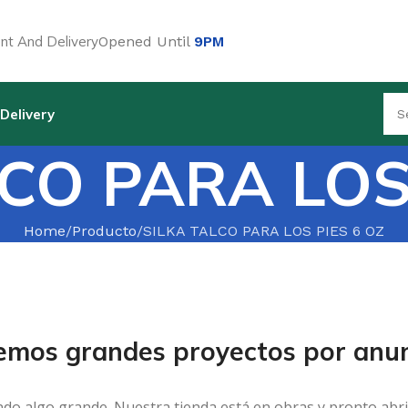
t And Delivery
Opened Until
9PM
Delivery
CO PARA LOS
Home
Producto
SILKA TALCO PARA LOS PIES 6 OZ
emos grandes proyectos por anun
ndo algo grande. Nuestra tienda está en obras y pronto abri