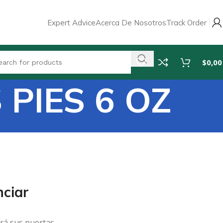
Expert Advice
Acerca De Nosotros
Track Order
$
0,00
 PIES 6 OZ
ciar
rá sus puertas.