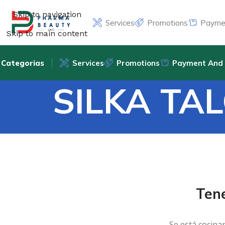
Skip to navigation
Services
Promotions
Paymen
Skip to main content
Categorias
Services
Promotions
Payment And 
SILKA TAL
Ten
Se está cocina