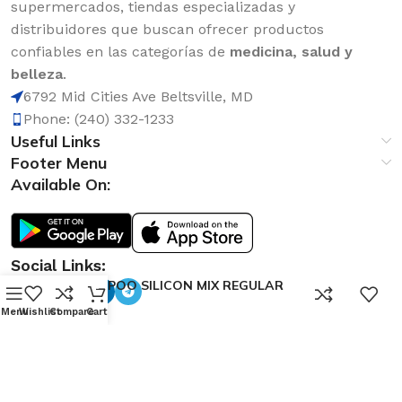
supermercados, tiendas especializadas y
distribuidores que buscan ofrecer productos
confiables en las categorías de
medicina, salud y
belleza
.
6792 Mid Cities Ave Beltsville, MD
Phone: (240) 332-1233
Useful Links
Footer Menu
Available On:
Social Links:
SHAMPOO SILICON MIX REGULAR
0
16.OZ
Menu
Wishlist
Compare
Cart