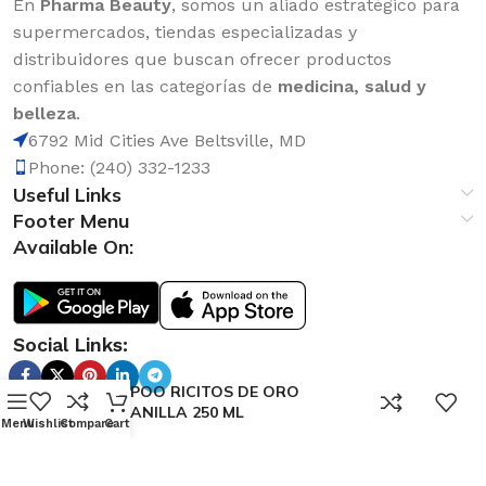
En
Pharma Beauty
, somos un aliado estratégico para
supermercados, tiendas especializadas y
distribuidores que buscan ofrecer productos
confiables en las categorías de
medicina, salud y
belleza
.
6792 Mid Cities Ave Beltsville, MD
Phone: (240) 332-1233
Useful Links
Footer Menu
Available On:
Social Links:
SHAMPOO RICITOS DE ORO
0
MANZANILLA 250 ML
Menu
Wishlist
Compare
Cart