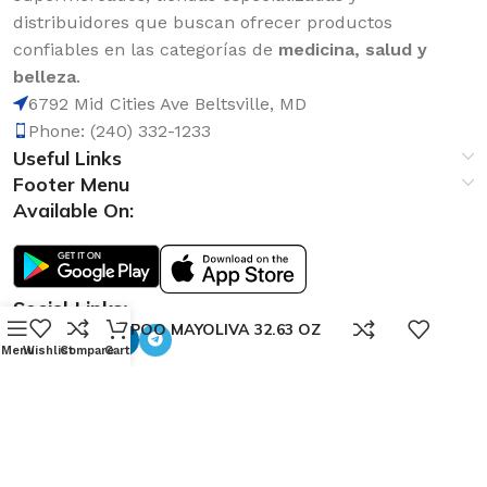
distribuidores que buscan ofrecer productos
confiables en las categorías de
medicina, salud y
belleza
.
6792 Mid Cities Ave Beltsville, MD
Phone: (240) 332-1233
Useful Links
Footer Menu
Available On:
Social Links:
0
SHAMPOO MAYOLIVA 32.63 OZ
Menu
Wishlist
Compare
Cart