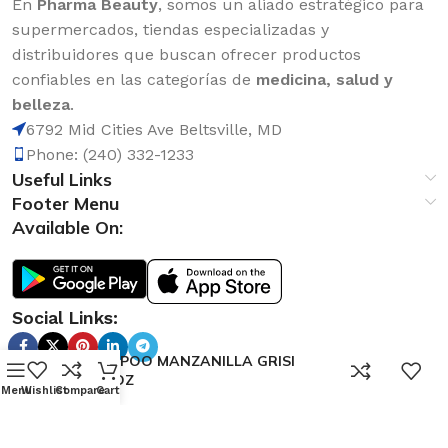
En
Pharma Beauty
, somos un aliado estratégico para
supermercados, tiendas especializadas y
distribuidores que buscan ofrecer productos
confiables en las categorías de
medicina, salud y
belleza
.
6792 Mid Cities Ave Beltsville, MD
Phone: (240) 332-1233
Useful Links
Footer Menu
Available On:
Social Links:
SHAMPOO MANZANILLA GRISI
0
13.50OZ
Menu
Wishlist
Compare
Cart