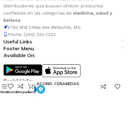
distribuidores que buscan ofrecer productos
confiables en las categorías de
medicina, salud y
belleza
.
6792 Mid Cities Ave Beltsville, MD
Phone: (240) 332-1233
Useful Links
Footer Menu
Available On:
Social Links:
SEDAL ACOND. CERAMIDAS
0
300ML
Menu
Wishlist
Compare
Cart