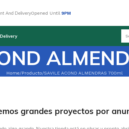
t And Delivery
Opened Until
9PM
Delivery
COND ALMEND
Home
Producto
SAVILE ACOND ALMENDRAS 700ml
emos grandes proyectos por anun
ndo algo grande. Nuestra tienda está en obras y pronto abri