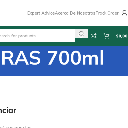
Expert Advice
Acerca De Nosotros
Track Order
$
0,00
RAS 700ml
ciar
rá sus puertas.