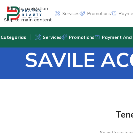
Skip to navigation
Services
Promotions
Paymen
Skip to main content
Categorias
Services
Promotions
Payment And 
SAVILE A
Ten
Se está cocina