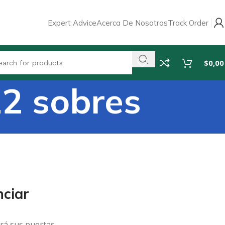
Expert Advice
Acerca De Nosotros
Track Order
$
0,00
2 sobres
ciar
rá sus puertas.