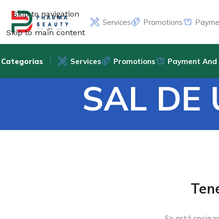
Skip to navigation
Services
Promotions
Paymen
Skip to main content
Categorias
Services
Promotions
Payment And 
SAL DE 
Ten
Se está cocina