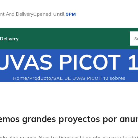
t And Delivery
Opened Until
9PM
Delivery
UVAS PICOT 1
Home
Producto
SAL DE UVAS PICOT 12 sobres
emos grandes proyectos por anun
ndo algo grande. Nuestra tienda está en obras y pronto abri