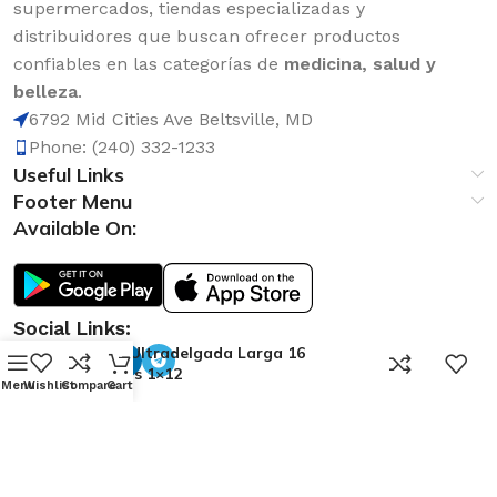
supermercados, tiendas especializadas y
distribuidores que buscan ofrecer productos
confiables en las categorías de
medicina, salud y
belleza
.
6792 Mid Cities Ave Beltsville, MD
Phone: (240) 332-1233
Useful Links
Footer Menu
Available On:
Social Links:
Saba Ultradelgada Larga 16
0
Toallas 1×12
Menu
Wishlist
Compare
Cart