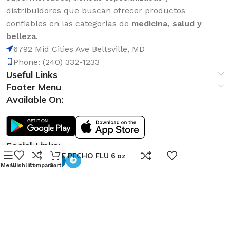
distribuidores que buscan ofrecer productos
confiables en las categorías de
medicina, salud y
belleza
.
6792 Mid Cities Ave Beltsville, MD
Phone: (240) 332-1233
Useful Links
Footer Menu
Available On:
Social Links:
0
ROMPE PECHO FLU 6 oz
Menu
Wishlist
Compare
Cart