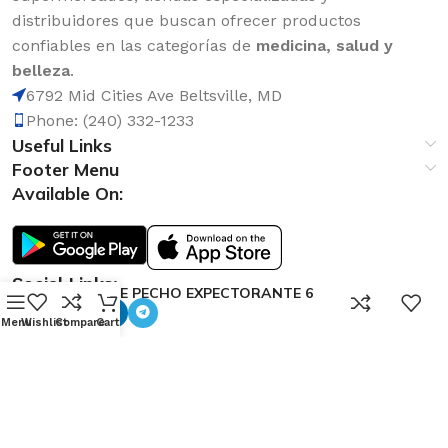
distribuidores que buscan ofrecer productos
confiables en las categorías de
medicina, salud y
belleza
.
6792 Mid Cities Ave Beltsville, MD
Phone: (240) 332-1233
Useful Links
Footer Menu
Available On:
Social Links:
ROMPE PECHO EXPECTORANTE 6
0
oz
Menu
Wishlist
Compare
Cart