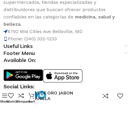
supermercados, tiendas especializadas y
distribuidores que buscan ofrecer productos
confiables en las categorías de
medicina, salud y
belleza
.
6792 Mid Cities Ave Beltsville, MD
Phone: (240) 332-1233
Useful Links
Footer Menu
Available On:
Social Links:
RICITOS DE ORO JABON
0
MANZANILLA
Menu
Wishlist
Compare
Cart