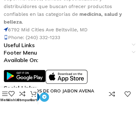
distribuidores que buscan ofrecer productos
confiables en las categorías de
medicina, salud y
belleza
.
6792 Mid Cities Ave Beltsville, MD
Phone: (240) 332-1233
Useful Links
Footer Menu
Available On:
Social Links:
RICITOS DE ORO JABON AVENA
0
100g
Menu
Wishlist
Compare
Cart