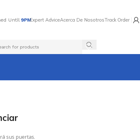
ed Until
9PM
Expert Advice
Acerca De Nosotros
Track Order
$
0,00
ciar
rá sus puertas.