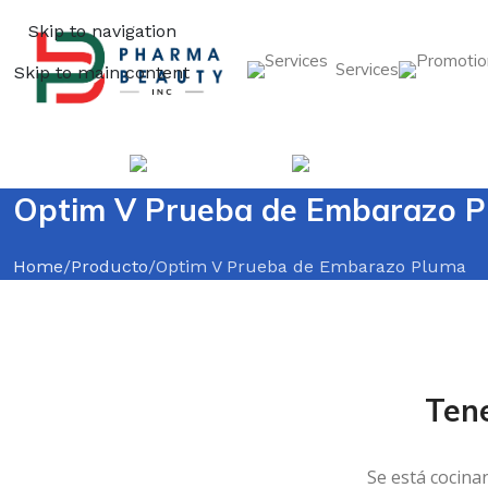
Skip to navigation
Services
Skip to main content
Categorias
Services
Promotio
Optim V Prueba de Embarazo 
Home
Producto
Optim V Prueba de Embarazo Pluma
Ten
Se está cocina