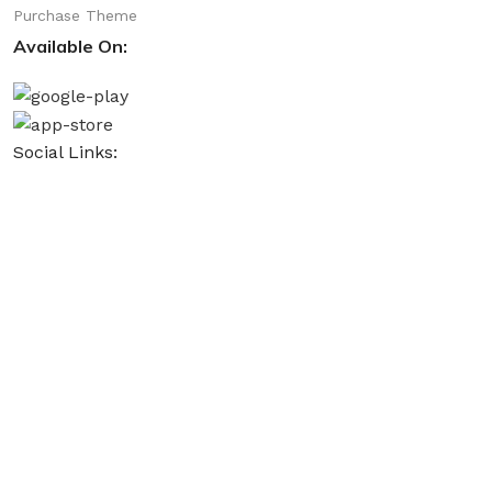
Purchase Theme
Available On:
Social Links:
CURABITUR ALIQUET QUAM POSUERE
DO YOU LIKE THE THEME? SHARE WITH 
Will be used in accordance with our
Privacy Policy
Optim V Prueba de Embarazo Pluma
Select category
Popular requests
tile