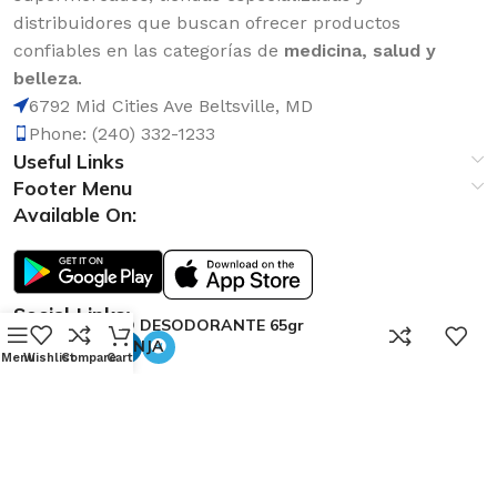
distribuidores que buscan ofrecer productos
confiables en las categorías de
medicina, salud y
belleza
.
6792 Mid Cities Ave Beltsville, MD
Phone: (240) 332-1233
Useful Links
Footer Menu
Available On:
Social Links:
OBAO DESODORANTE 65gr
0
NARANJA
Menu
Wishlist
Compare
Cart