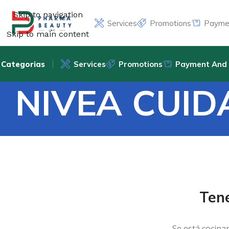
Skip to navigation
Services
Promotions
Paymen
Skip to main content
Categorias
Services
Promotions
Payment And 
NIVEA CUID
Ten
Se está cocina