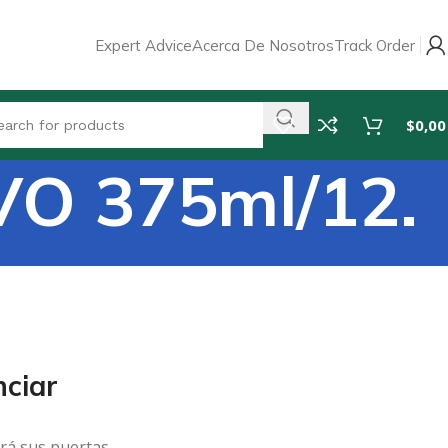
Expert Advice
Acerca De Nosotros
Track Order
$
0,00
O 375ml/12.
ciar
rá sus puertas.