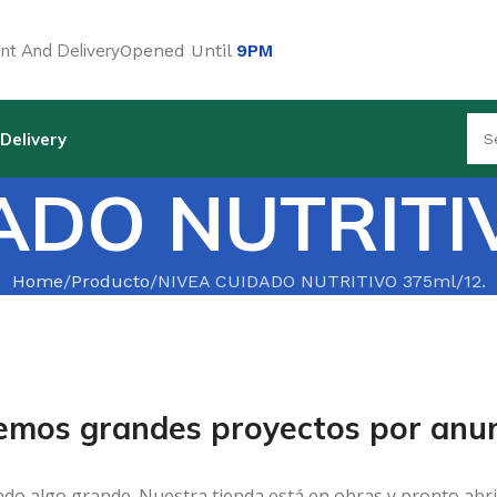
t And Delivery
Opened Until
9PM
Delivery
ADO NUTRITIV
Home
Producto
NIVEA CUIDADO NUTRITIVO 375ml/12.
emos grandes proyectos por anun
ndo algo grande. Nuestra tienda está en obras y pronto abri