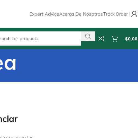
Expert Advice
Acerca De Nosotros
Track Order
$
0,00
ea
ciar
rá sus puertas.