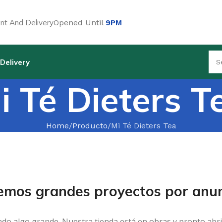
t And Delivery
Opened Until
9PM
Delivery
i Té Dieters T
Home
Producto
Mi Té Dieters Tea
emos grandes proyectos por anun
ndo algo grande. Nuestra tienda está en obras y pronto abri