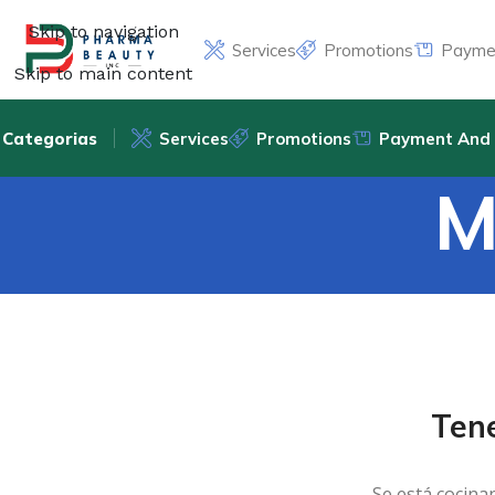
Skip to navigation
Services
Promotions
Paymen
Skip to main content
Categorias
Services
Promotions
Payment And 
M
Ten
Se está cocina