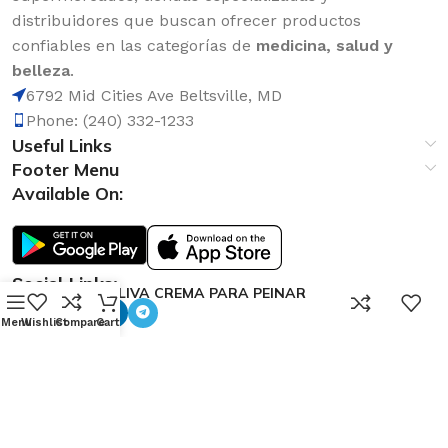
distribuidores que buscan ofrecer productos
confiables en las categorías de
medicina, salud y
belleza
.
6792 Mid Cities Ave Beltsville, MD
Phone: (240) 332-1233
Useful Links
Footer Menu
Available On:
Social Links:
MAYOLIVA CREMA PARA PEINAR
0
4.2
Menu
Wishlist
Compare
Cart