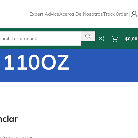
Expert Advice
Acerca De Nosotros
Track Order
$
0,00
 110OZ
ciar
rá sus puertas.