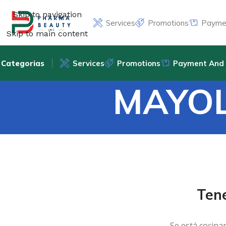
Skip to navigation
Services
Promotions
Paymen
Skip to main content
Categorias
Services
Promotions
Payment And 
MAYOL
Ten
Se está cocina