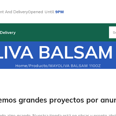
t And Delivery
Opened Until
9PM
Delivery
IVA BALSAM
Home
Producto
MAYOLIVA BALSAM 110OZ
emos grandes proyectos por anun
ndo algo grande. Nuestra tienda está en obras y pronto abri