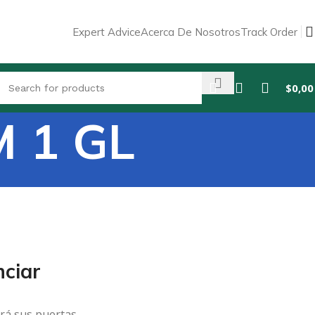
Expert Advice
Acerca De Nosotros
Track Order
$
0,00
 1 GL
ciar
rá sus puertas.