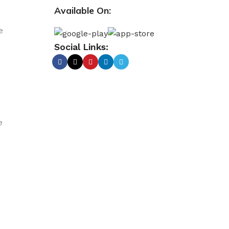
Available On:
e
Social Links:
e