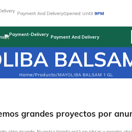
Payment And Delivery
Opened Until
9PM
ns
Payment And Delivery
LIBA BALSAM
Home
Producto
MAYOLIBA BALSAM 1 GL
emos grandes proyectos por anun
ndo algo grande. Nuestra tienda está en obras y pronto abri