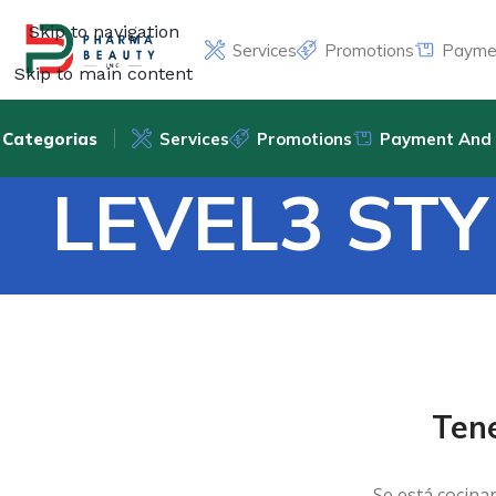
Skip to navigation
Services
Promotions
Paymen
Skip to main content
Categorias
Services
Promotions
Payment And 
LEVEL3 STY
Ten
Se está cocina