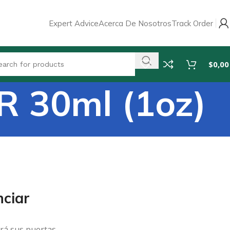
Expert Advice
Acerca De Nosotros
Track Order
$
0,00
 30ml (1oz)
ciar
rá sus puertas.