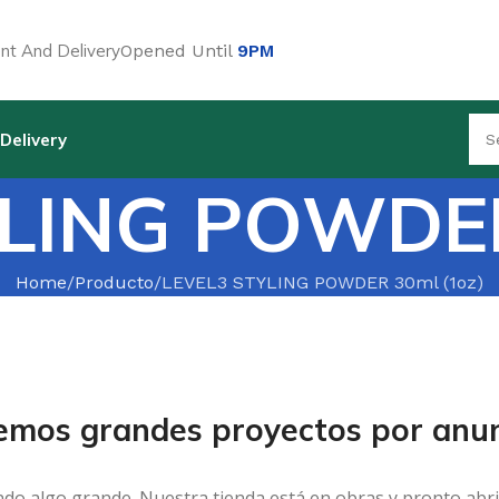
t And Delivery
Opened Until
9PM
Delivery
LING POWDER
Home
Producto
LEVEL3 STYLING POWDER 30ml (1oz)
emos grandes proyectos por anun
ndo algo grande. Nuestra tienda está en obras y pronto abri