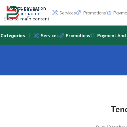
Skip to navigation
Services
Promotions
Paymen
Skip to main content
Categorias
Services
Promotions
Payment And 
Ten
Se está cocina