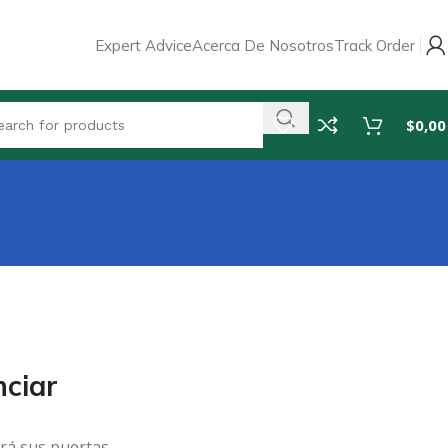
Expert Advice
Acerca De Nosotros
Track Order
$
0,00
ciar
rá sus puertas.