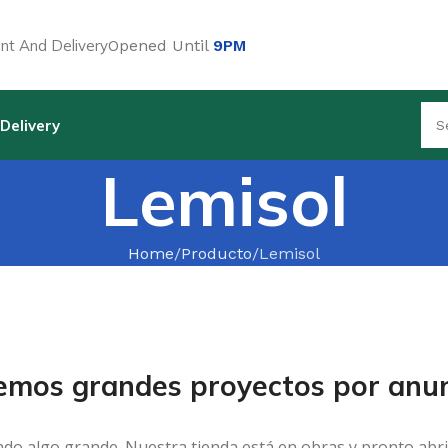
t And Delivery
Opened Until
9PM
Delivery
Lemisol
Home
Producto
Lemisol
emos grandes proyectos por anun
ndo algo grande. Nuestra tienda está en obras y pronto abri