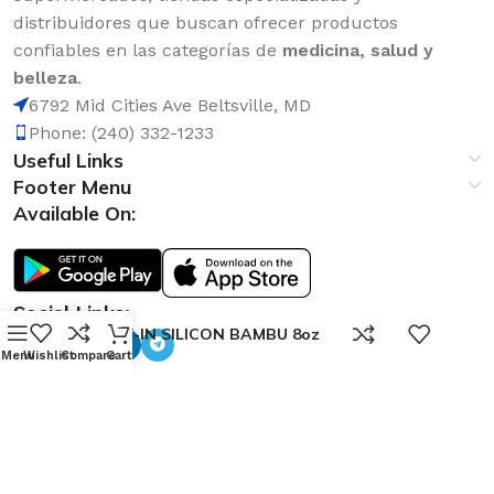
distribuidores que buscan ofrecer productos
confiables en las categorías de
medicina, salud y
belleza
.
6792 Mid Cities Ave Beltsville, MD
Phone: (240) 332-1233
Useful Links
Footer Menu
Available On:
Social Links:
0
LEAVE-IN SILICON BAMBU 8oz
Menu
Wishlist
Compare
Cart