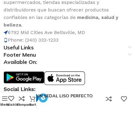
supermercados, tiendas especializadas y
distribuidores que buscan ofrecer productos
confiables en las categorías de
medicina, salud y
belleza
.
6792 Mid Cities Ave Beltsville, MD
Phone: (240) 332-1233
Useful Links
Footer Menu
Available On:
Social Links:
LEAVE-IN SEDAL LISO PERFECTO
0
300ml
Menu
Wishlist
Compare
Cart