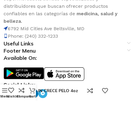
distribuidores que buscan ofrecer productos
confiables en las categorías de
medicina, salud y
belleza
.
6792 Mid Cities Ave Beltsville, MD
Phone: (240) 332-1233
Useful Links
Footer Menu
Available On:
Social Links:
0
LEAVE-IN CRECE PELO 4oz
Menu
Wishlist
Compare
Cart